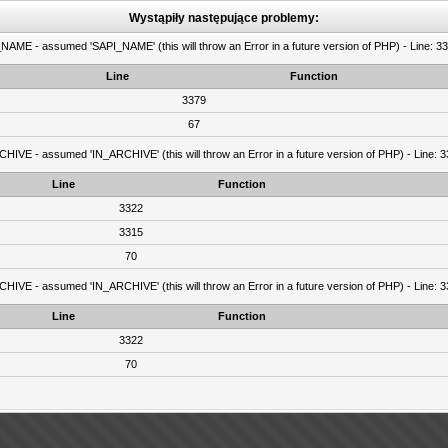
Wystąpiły następujące problemy:
AME - assumed 'SAPI_NAME' (this will throw an Error in a future version of PHP) - Line: 337
Line
Function
3379
67
IVE - assumed 'IN_ARCHIVE' (this will throw an Error in a future version of PHP) - Line: 33
Line
Function
3322
3315
70
IVE - assumed 'IN_ARCHIVE' (this will throw an Error in a future version of PHP) - Line: 33
Line
Function
3322
70