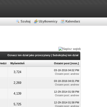
Szukaj
Użytkownicy
Kalendarz
Oznacz ten dział jako przeczytany
|
Subskrybuj ten dział
iedzi
Wyświetleń
Ostatni post
[
rosn.
]
03-18-2016 04:02 PM
3,724
Ostatni post
:
andrew
03-18-2016 04:01 PM
2,269
Ostatni post
:
andrew
12-29-2014 01:58 PM
4,139
Ostatni post
:
andrew
12-29-2014 01:58 PM
5,725
Ostatni post
:
andrew