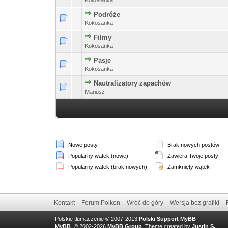
Podróże
Kokosanka
Filmy
Kokosanka
Pasje
Kokosanka
Nautralizatory zapachów
Mariusz
Nowe posty
Brak nowych postów
Popularny wątek (nowe)
Zawiera Twoje posty
Popularny wątek (brak nowych)
Zamknięty wątek
Kontakt
Forum Polkon
Wróć do góry
Wersja bez grafiki
Polskie tłumaczenie © 2007-2013
Polski Support MyBB
MyBB
, © 2002-2026
MyBB Group
.
Theme created by
Justin S.