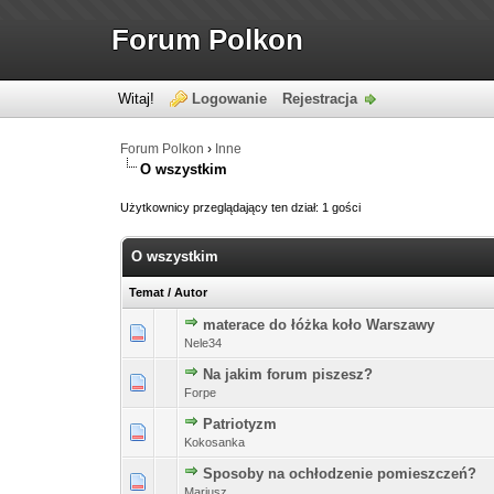
Forum Polkon
Witaj!
Logowanie
Rejestracja
Forum Polkon
›
Inne
O wszystkim
Użytkownicy przeglądający ten dział: 1 gości
O wszystkim
Temat
/
Autor
materace do łóżka koło Warszawy
Nele34
Na jakim forum piszesz?
Forpe
Patriotyzm
Kokosanka
Sposoby na ochłodzenie pomieszczeń?
Mariusz