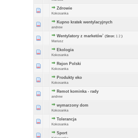
Zdrowie
Kokosanka
Kupno kratek wentylacyjnych
andrew
Wentylatory z marketów`
(Stron:
1
2
)
Mariusz
Ekologia
Kokosanka
Rejon Polski
Kokosanka
Produkty eko
Kokosanka
Remot kominka - rady
andrew
wymarzony dom
Kokosanka
Tolerancja
Kokosanka
Sport
Kokosanka