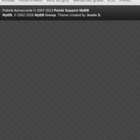
Kontakt
Forum Polkon
Wróć do góry
Wersja bez grafiki
RSS
Pomoc
Polskie tłumaczenie © 2007-2013
Polski Support MyBB
MyBB
, © 2002-2026
MyBB Group
.
Theme created by
Justin S.