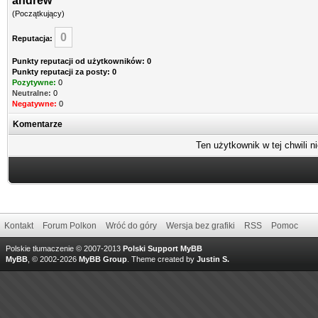
andrew
(Początkujący)
0
Reputacja:
Punkty reputacji od użytkowników: 0
Punkty reputacji za posty: 0
Pozytywne:
0
Neutralne:
0
Negatywne:
0
Komentarze
Ten użytkownik w tej chwili n
Kontakt
Forum Polkon
Wróć do góry
Wersja bez grafiki
RSS
Pomoc
Polskie tłumaczenie © 2007-2013
Polski Support MyBB
MyBB
, © 2002-2026
MyBB Group
.
Theme created by
Justin S.