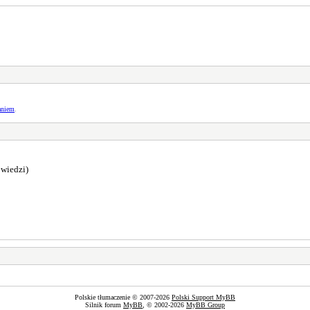
aniem
.
wiedzi)
Polskie tłumaczenie © 2007-2026
Polski Support MyBB
Silnik forum
MyBB
, © 2002-2026
MyBB Group