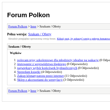
Forum Polkon
Forum Polkon
>
Inne
> Szukam / Oferty
Pełna wersja:
Szukam / Oferty
Aktualnie przeglądasz uproszczoną wersję forum.
Kliknij tutaj, by zobaczyć wersję z pełnym formatow
Szukam / Oferty
Wątków
polecam rejsy szkoleniowe dla młodzieży idealne na wakacje
(0 Odpo
śrutowanie z województwa śląskiego
(0 Odpowiedzi)
największy wybór końcówek hydraulicznych
(0 Odpowiedzi)
Sprzedam książki
(4 Odpowiedzi)
Zakup klimatyzatora przez internet
(11 Odpowiedzi)
Sklep z akcesoriami do wentylacji
(3 Odpowiedzi)
Forum Polkon
>
Inne
> Szukam / Oferty